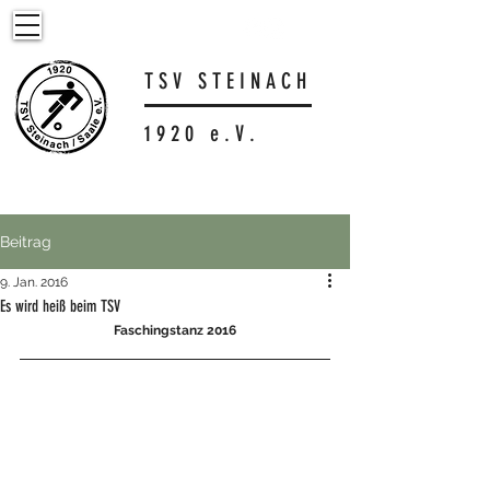
T S V S T E I N A C H
1 9 2 0 e . V .
Beitrag
9. Jan. 2016
Es wird heiß beim TSV
Faschingstanz 2016