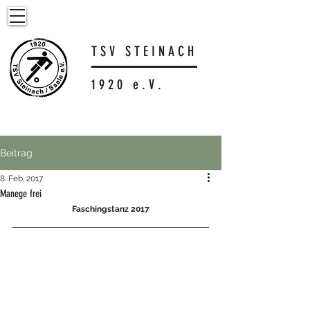
T S V S T E I N A C H
1 9 2 0 e . V .
Beitrag
8. Feb. 2017
Manege frei
Faschingstanz 2017