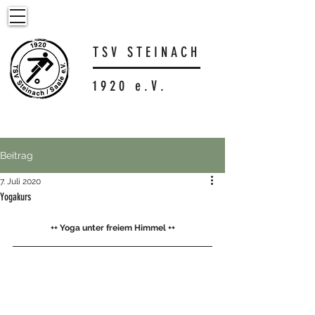
T S V S T E I N A C H
1 9 2 0 e . V .
Beitrag
7. Juli 2020
Yogakurs
++ Yoga unter freiem Himmel ++